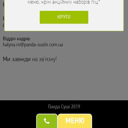
меню, крім акційних наборів піц*
Email:
oleksandr.m@panda-sushi.com.ua
КРУТО
Відділ закупок:
pavlo.zakupka@panda-sushi.com.ua
Відділ кадрів:
halyna.m@panda-sushi.com.ua
Ми завжди
на зв’язку!
МЕНЮ