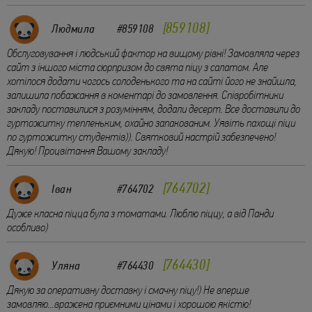
859108
Людмила
#859108
Обслуговування і людський фактор на вищому рівні! Замовляла через
сайт з іншого міста сюрпризом до свята піцу з салатом. Але
хотілося додати чогось солоденького та на сайті його не знайшла,
залишила побажання в коментарі до замовлення. Співробітники
закладу поставилися з розумінням, додали десерт. Все доставили до
гуртожитку тепленьким, охайно запакованим. Уявіть пахощі піци
по гуртожитку студентів)). Святковий настрій забезпечено!
Дякую! Процвітання Вашому закладу!
764702
Іван
#764702
Дуже класна піцца була з томатами. Люблю піццу, а від Панди
особливо)
764430
Уляна
#764430
Дякую за оперативну доставку і смачну піцу!) Не вперше
замовляю...вражена приємними цінами і хорошою якістю!