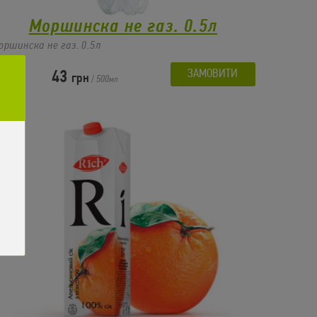
Моршинска не газ. 0.5л
оршинска не газ. 0.5л
ЗАМОВИТИ
43
грн
/
500
мл