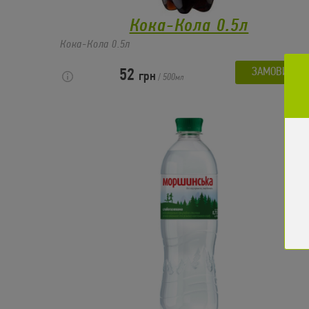
Кока-Кола 0.5л
Кока-Кола 0.5л
ЗАМОВИТИ
52
грн
/
500
мл