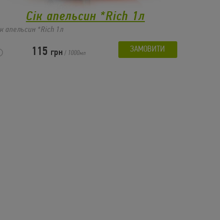
Сік апельсин *Rich 1л
ік апельсин *Rich 1л
ЗАМОВИТИ
115
грн
/
1000
мл