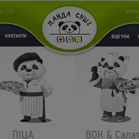
до 22:00
ВАРША
С
КОНТАКТИ
ВІДГУКИ
ПІЦА
ВОК & Сала