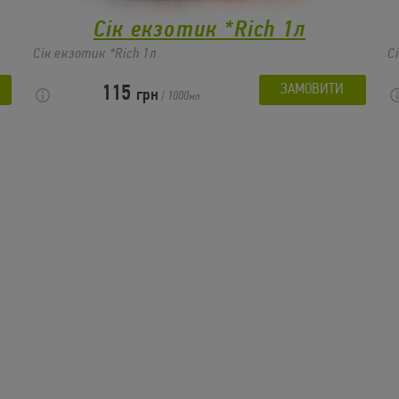
Сік екзотик *Rich 1л
Сік екзотик *Rich 1л
С
ЗАМОВИТИ
115
грн
/
1000
мл