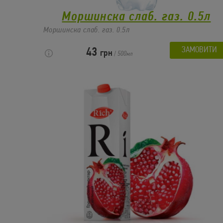
Моршинска слаб. газ. 0.5л
Моршинска слаб. газ. 0.5л
ЗАМОВИТИ
43
грн
/
500
мл