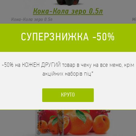
Кока-Кола зеро 0.5л
Кока-Кола зеро 0.5л
М
ЗАМОВИТИ
52
грн
/
500
СУПЕРЗНИЖКА -50%
мл
-50% на КОЖЕН ДРУГИЙ товар в чеку на все меню, крім
акційних наборів піц*
КРУТО