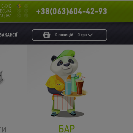
СИХІВ
+38(063)604-42-93
ВСЬКА
АДОВА
0
позицій -
0
грн
ВАКАНСІЇ
ти
БАР