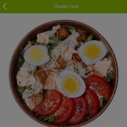
Панда суші
0 грн
Львів
0
Салати