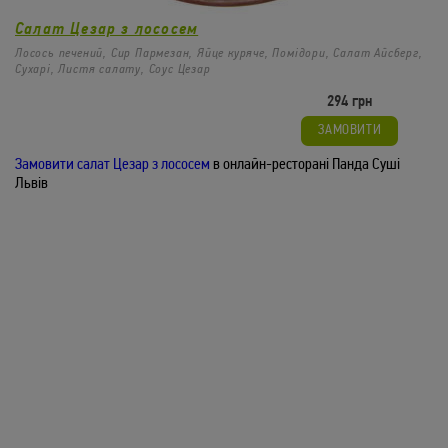
Салат Цезар з лососем
Лосось печений, Сир Пармезан, Яйце куряче, Помідори, Салат Айсберг,
Сухарі, Листя салату, Соус Цезар
294 грн
Салат чука з кунжутом
183
/
135гр
грн
ЗАМОВИТИ
Салат Чука, Кунжут смажений, Соус Горіховий
ЗАМОВИТИ
Замовити салат Цезар з лососем
в онлайн-ресторані Панда Суші
Львів