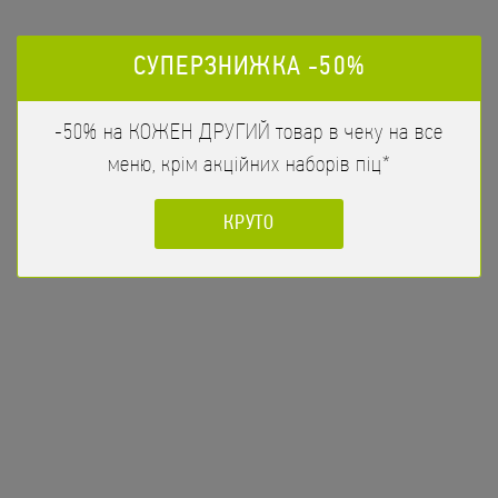
ЗАМОВИТИ
салату, Олія оливкова
СУПЕРЗНИЖКА -50%
-50% на КОЖЕН ДРУГИЙ товар в чеку на все
меню, крім акційних наборів піц*
КРУТО