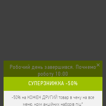
×
Робочий день завершився. Почнемо
роботу 10:00
Імбир 40гр
27
/
40гр
грн
СУПЕРЗНИЖКА -50%
Імбир
Час початку прийому замовлення 10:00
ЗАМОВИТИ
-50% на КОЖЕН ДРУГИЙ товар в чеку на все
Бажаєте продовжити?
меню, крім акційних наборів піц*