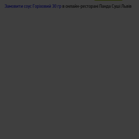
Соус Горіховий
Замовити соус Горіховий 30 гр
в онлайн-ресторані Панда Суші Львів
ЗАМОВИТИ
Соус Чілі 30гр
51
/
30гр
грн
Соус Спайс
ЗАМОВИТИ