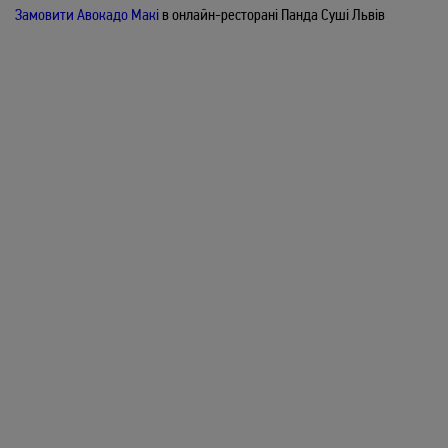
Печений лосось макі
148
/
110гр
грн
Замовити Авокадо Макі
в онлайн-ресторані Панда Суші Львів
Лосось печений, Огірок
ЗАМОВИТИ
Момотаро макі
148
/
110гр
грн