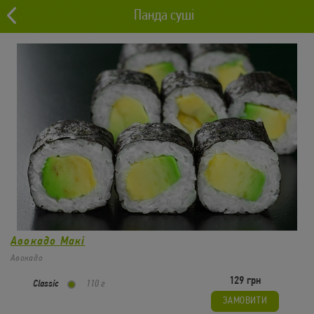
Панда суші
0 грн
Львів
0
Макі
Авокадо Макі
Авокадо
129 грн
Classic
110 г
ЗАМОВИТИ