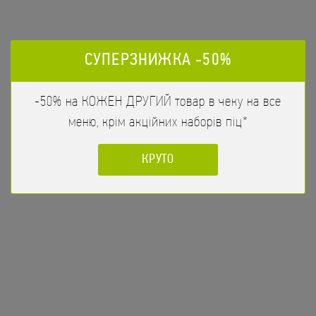
СУПЕРЗНИЖКА -50%
-50% на КОЖЕН ДРУГИЙ товар в чеку на все
меню, крім акційних наборів піц*
КРУТО
Тунець Макі
188
/
110гр
грн
Тунець, Огірок
ЗАМОВИТИ