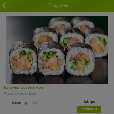
Панда суші
0 грн
Львів
0
Макі
Печений лосось макі
Лосось печений, Огірок
148 грн
Classic
110 г
ЗАМОВИТИ