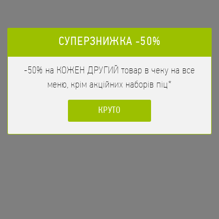
СУПЕРЗНИЖКА -50%
-50% на КОЖЕН ДРУГИЙ товар в чеку на все
меню, крім акційних наборів піц*
КРУТО
Тунець Макі
188
/
110гр
грн
Тунець, Огірок
ЗАМОВИТИ