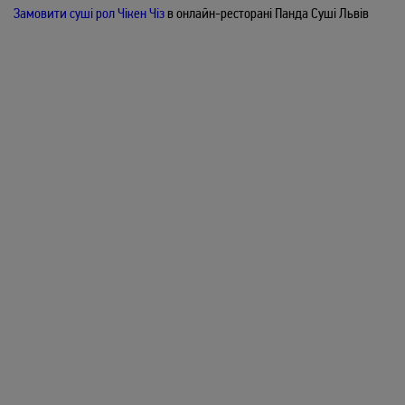
Філадельфія
336
/
240гр
грн
Замовити суші рол Чікен Чіз
в онлайн-ресторані Панда Суші Львів
Лосось, Сир Філадельфія, Авокадо, Огірок
ЗАМОВИТИ
Тора
324
/
240гр
грн