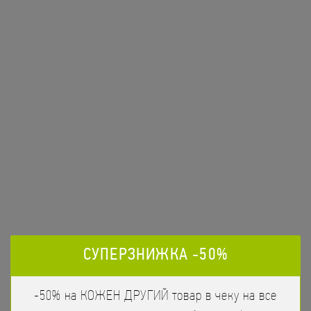
Вулкан
348
/
225гр
грн
Лосось, Тобіко червоне, Сир Філадельфія, Авокадо
ЗАМОВИТИ
СУПЕРЗНИЖКА -50%
-50% на КОЖЕН ДРУГИЙ товар в чеку на все