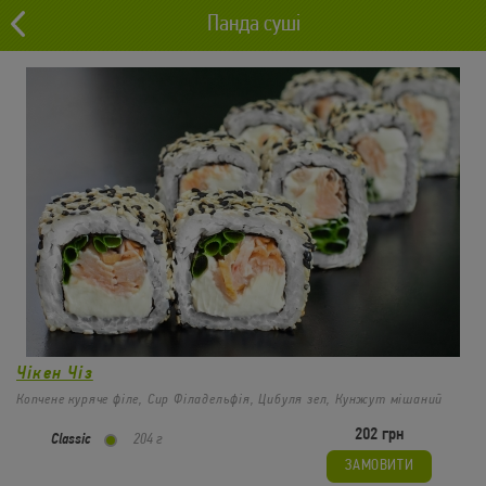
Панда суші
0 грн
Львів
0
Роли
Чікен Чіз
Копчене куряче філе, Сир Філадельфія, Цибуля зел, Кунжут мішаний
202 грн
Classic
204 г
ЗАМОВИТИ