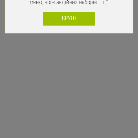
меню, крім акційних наборів піц*
КРУТО
Фреш Рол
176
/
205гр
грн
Огірок, Помідори, Салат Айсберг, Майонез, Кунжут
ЗАМОВИТИ
мішаний