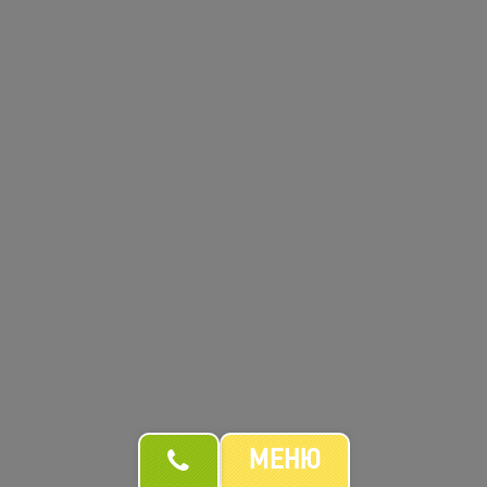
Імператор
482
/
255гр
грн
Вугор, Сир Філадельфія, Авокадо, Огірок, Кунжут
ЗАМОВИТИ
мішаний
МЕНЮ