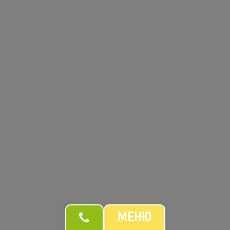
Імператор
482
/
255гр
грн
Вугор, Сир Філадельфія, Авокадо, Огірок, Кунжут
ЗАМОВИТИ
мішаний
МЕНЮ