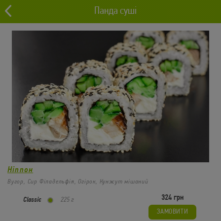
Панда суші
0 грн
Львів
0
Роли
Ніппон
Вугор, Сир Філадельфія, Огірок, Кунжут мішаний
324 грн
Classic
225 г
ЗАМОВИТИ