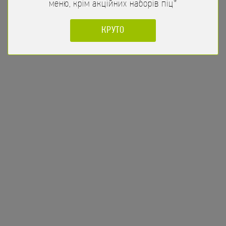
меню, крім акційних наборів піц*
КРУТО
Фреш Рол
176
/
205гр
грн
Огірок, Помідори, Салат Айсберг, Майонез, Кунжут
ЗАМОВИТИ
мішаний