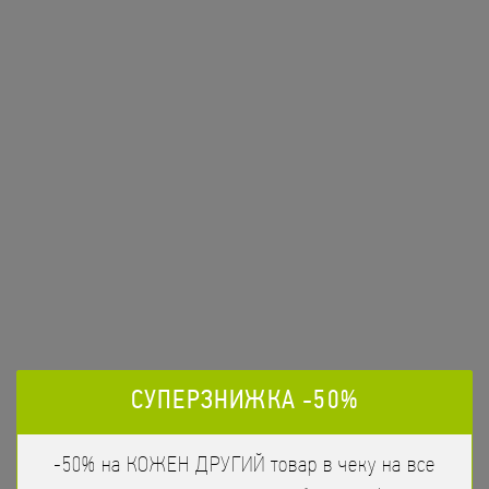
Вулкан
348
/
225гр
грн
Лосось, Тобіко червоне, Сир Філадельфія, Авокадо
ЗАМОВИТИ
СУПЕРЗНИЖКА -50%
-50% на КОЖЕН ДРУГИЙ товар в чеку на все