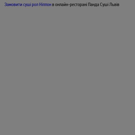
Філадельфія
336
/
240гр
грн
Замовити суші рол Ніппон
в онлайн-ресторані Панда Суші Львів
Лосось, Сир Філадельфія, Авокадо, Огірок
ЗАМОВИТИ
Тора
324
/
240гр
грн